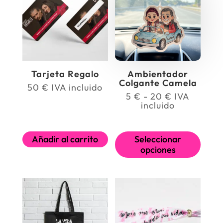
Tarjeta Regalo
Ambientador
Colgante Camela
50
€
IVA incluido
Rango
5
€
-
20
€
IVA
de
incluido
precios:
desde
Este
5 €
Añadir al carrito
Seleccionar
hasta
produ
20 €
opciones
tiene
múltip
varian
Las
opcio
se