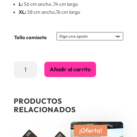
L:
56 cm ancho ,74 cm largo
XL:
58 cm ancho,76 cm largo
Talla camiseta
Camiseta
Añadir al carrito
Camela
Cuando
zarpa
PRODUCTOS
el
RELACIONADOS
amor
cantidad
¡Oferta!