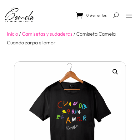
Skip
to
content
0 elementos
Inicio
/
Camisetas y sudaderas
/ Camiseta Camela
Cuando zarpa el amor