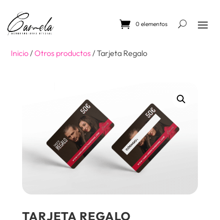
Skip
to
content
0 elementos
Inicio
/
Otros productos
/ Tarjeta Regalo
TARJETA REGALO