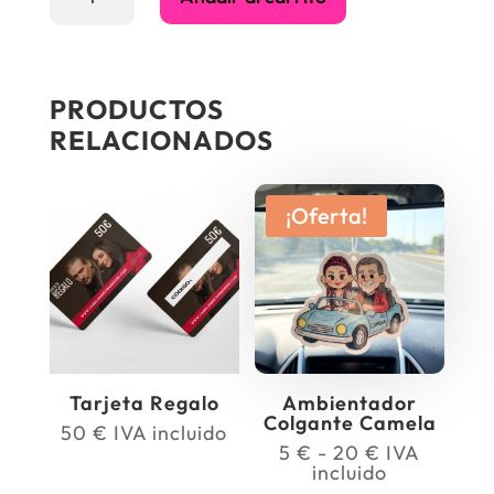
Regalo
cantidad
PRODUCTOS
RELACIONADOS
¡Oferta!
Tarjeta Regalo
Ambientador
Colgante Camela
50
€
IVA incluido
Rango
5
€
-
20
€
IVA
de
incluido
precios: