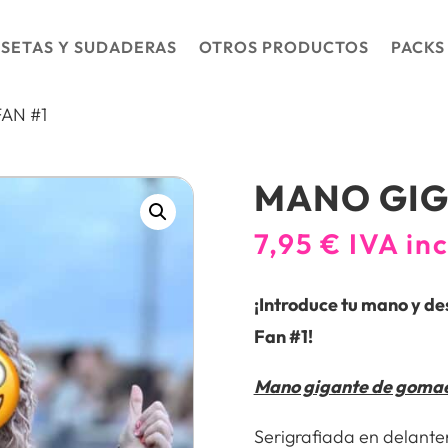
SETAS Y SUDADERAS
OTROS PRODUCTOS
PACKS
FAN #1
MANO GIG
7,95
€
IVA in
¡Introduce tu mano y de
Fan #1!
Mano gigante de goma
Serigrafiada en delanter