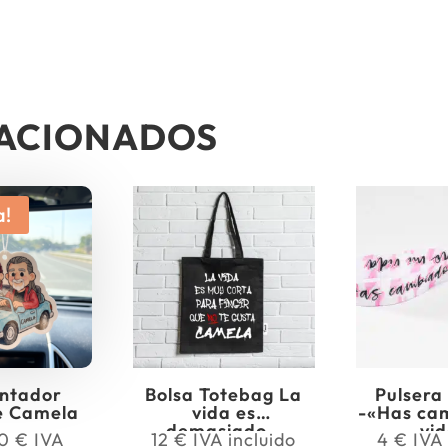
LACIONADOS
a!
ntador
Bolsa Totebag La
Pulsera
e Camela
vida es
-«Has ca
demasiado…
vid
Rango
20
€
IVA
12
€
IVA incluido
4
€
IVA 