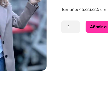
Tamaño: 45x23x2,5 cm
Mano
Añadir al
Gigante-
FAN
#1
cantidad