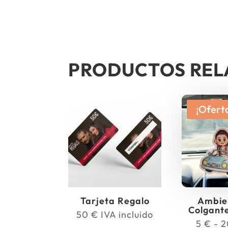
PRODUCTOS RE
¡Ofert
Tarjeta Regalo
Ambie
Colgant
50
€
IVA incluido
5
€
-