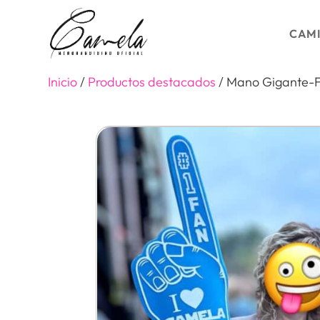
Skip
to
CAMI
content
Inicio
/
Productos destacados
/ Mano Gigante-