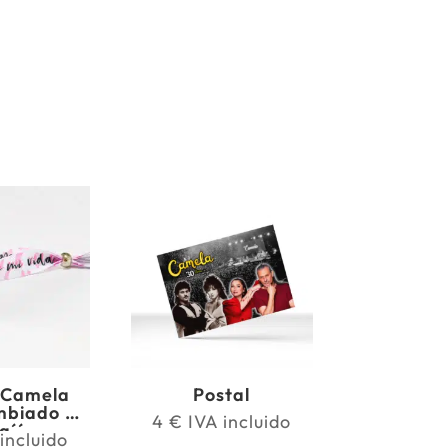
 Camela
Postal
mbiado mi
4
€
IVA incluido
a´´
incluido