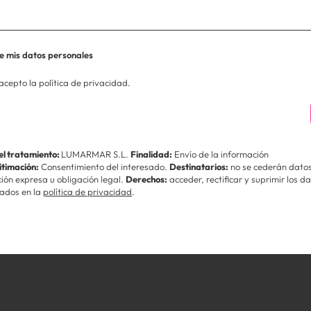
nto
e mis datos personales
 acepto la política de privacidad.
es
el tratamiento:
LUMARMAR S.L
.
Finalidad:
Envío de la información
timación:
Consentimiento del interesado.
Destinatarios:
no se cederán datos
ción expresa u obligación legal.
Derechos:
acceder, rectificar y suprimir los da
lados en la
política de privacidad
.