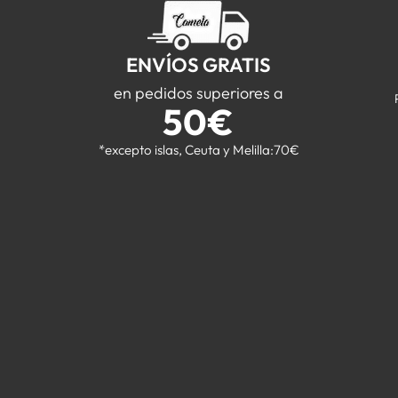
ENVÍOS GRATIS
en pedidos superiores a
50€
*excepto islas, Ceuta y Melilla:70€