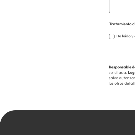
Tratamie
Tratamiento d
de
mis
He leído y
datos
personal
Responsable d
solicitada.
Legi
salvo autoriza
los otros detal